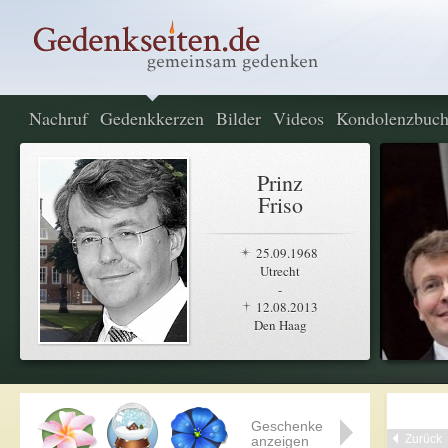
Nachruf
Gedenkkerzen
Bilder
Videos
Kondolenzbuc
Prinz
Friso
25.09.1968
Utrecht
-
12.08.2013
Den Haag
Geschenke
Zurück
anzeigen