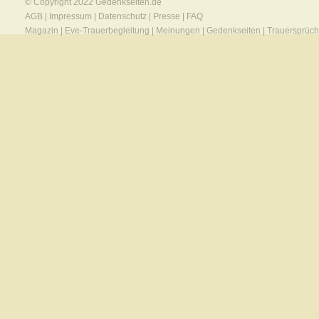
© Copyright 2022
Gedenkseiten.de
AGB
|
Impressum
|
Datenschutz
|
Presse
|
FAQ
Magazin
|
Eve-Trauerbegleitung
|
Meinungen
|
Gedenkseiten
|
Trauersprüc