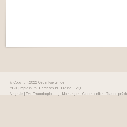
© Copyright 2022
Gedenkseiten.de
AGB
|
Impressum
|
Datenschutz
|
Presse
|
FAQ
Magazin
|
Eve-Trauerbegleitung
|
Meinungen
|
Gedenkseiten
|
Trauersprüc