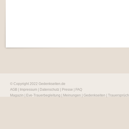
© Copyright 2022
Gedenkseiten.de
AGB
|
Impressum
|
Datenschutz
|
Presse
|
FAQ
Magazin
|
Eve-Trauerbegleitung
|
Meinungen
|
Gedenkseiten
|
Trauersprüc