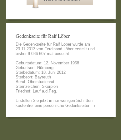
Gedenkseite für Ralf Löber
Die Gedenkseite für Ralf Löber wurde am
23.11.2013 von
Ferdinand Löber
erstellt und
bisher 9.036.607 mal besucht.
Geburtsdatum: 12. November 1968
Geburtsort: Nürnberg
Sterbedatum: 18. Juni 2012
Sterbeort: Bayreuth
Beruf: Oberstudienrat
Sternzeichen: Skorpion
Friedhof: Lauf a.d.Peg.
Erstellen Sie jetzt in nur wenigen Schritten
kostenfrei eine persönliche Gedenkseiten