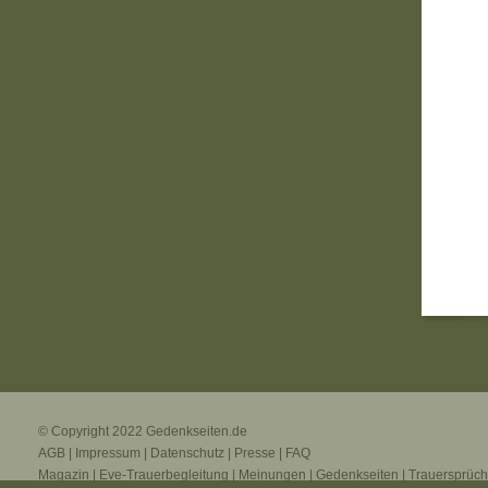
© Copyright 2022
Gedenkseiten.de
AGB
|
Impressum
|
Datenschutz
|
Presse
|
FAQ
Magazin
|
Eve-Trauerbegleitung
|
Meinungen
|
Gedenkseiten
|
Trauersprüc