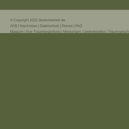
© Copyright 2022
Gedenkseiten.de
AGB
|
Impressum
|
Datenschutz
|
Presse
|
FAQ
Magazin
|
Eve-Trauerbegleitung
|
Meinungen
|
Gedenkseiten
|
Trauersprüc