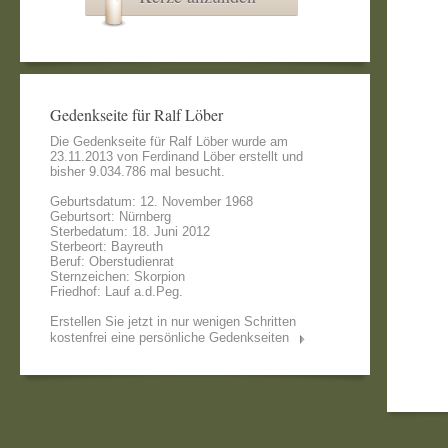
Gedenkseite für Ralf Löber
Die Gedenkseite für Ralf Löber wurde am
23.11.2013 von
Ferdinand Löber
erstellt und
bisher 9.034.786 mal besucht.
Geburtsdatum: 12. November 1968
Geburtsort: Nürnberg
Sterbedatum: 18. Juni 2012
Sterbeort: Bayreuth
Beruf: Oberstudienrat
Sternzeichen: Skorpion
Friedhof: Lauf a.d.Peg.
Erstellen Sie jetzt in nur wenigen Schritten
kostenfrei eine persönliche Gedenkseiten