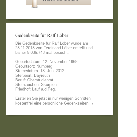
Gedenkseite für Ralf Löber
Die Gedenkseite für Ralf Löber wurde am
23.11.2013 von
Ferdinand Löber
erstellt und
bisher 9.036.748 mal besucht.
Geburtsdatum: 12. November 1968
Geburtsort: Nürnberg
Sterbedatum: 18. Juni 2012
Sterbeort: Bayreuth
Beruf: Oberstudienrat
Sternzeichen: Skorpion
Friedhof: Lauf a.d.Peg.
Erstellen Sie jetzt in nur wenigen Schritten
kostenfrei eine persönliche Gedenkseiten