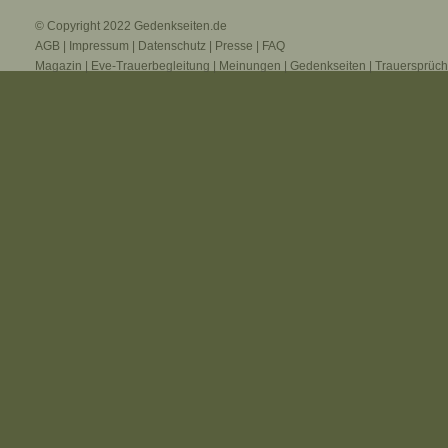
© Copyright 2022
Gedenkseiten.de
AGB
|
Impressum
|
Datenschutz
|
Presse
|
FAQ
Magazin
|
Eve-Trauerbegleitung
|
Meinungen
|
Gedenkseiten
|
Trauersprüc