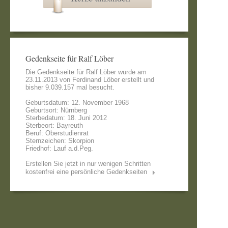
Gedenkseite für Ralf Löber
Die Gedenkseite für Ralf Löber wurde am
23.11.2013 von
Ferdinand Löber
erstellt und
bisher 9.039.157 mal besucht.
Geburtsdatum: 12. November 1968
Geburtsort: Nürnberg
Sterbedatum: 18. Juni 2012
Sterbeort: Bayreuth
Beruf: Oberstudienrat
Sternzeichen: Skorpion
Friedhof: Lauf a.d.Peg.
Erstellen Sie jetzt in nur wenigen Schritten
kostenfrei eine persönliche Gedenkseiten