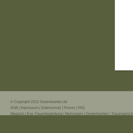
© Copyright 2022
Gedenkseiten.de
AGB
|
Impressum
|
Datenschutz
|
Presse
|
FAQ
Magazin
|
Eve-Trauerbegleitung
|
Meinungen
|
Gedenkseiten
|
Trauersprüc