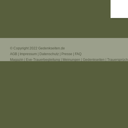
© Copyright 2022
Gedenkseiten.de
AGB
|
Impressum
|
Datenschutz
|
Presse
|
FAQ
Magazin
|
Eve-Trauerbegleitung
|
Meinungen
|
Gedenkseiten
|
Trauersprüc