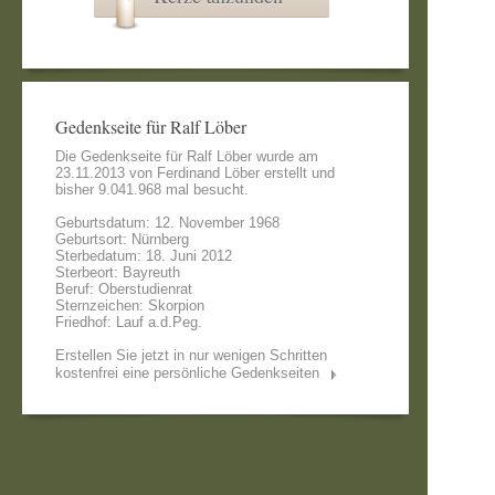
Gedenkseite für Ralf Löber
Die Gedenkseite für Ralf Löber wurde am
23.11.2013 von
Ferdinand Löber
erstellt und
bisher 9.041.968 mal besucht.
Geburtsdatum: 12. November 1968
Geburtsort: Nürnberg
Sterbedatum: 18. Juni 2012
Sterbeort: Bayreuth
Beruf: Oberstudienrat
Sternzeichen: Skorpion
Friedhof: Lauf a.d.Peg.
Erstellen Sie jetzt in nur wenigen Schritten
kostenfrei eine persönliche Gedenkseiten