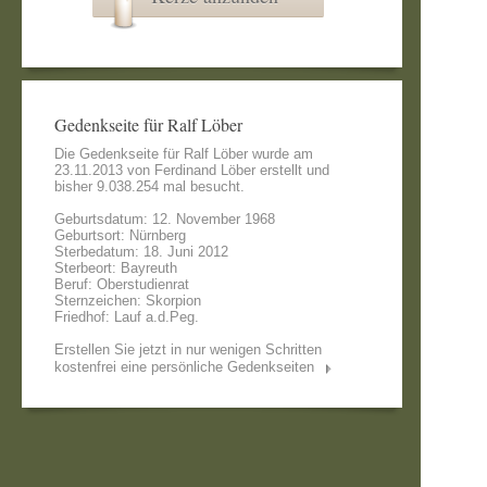
Gedenkseite für Ralf Löber
Die Gedenkseite für Ralf Löber wurde am
23.11.2013 von
Ferdinand Löber
erstellt und
bisher 9.038.254 mal besucht.
Geburtsdatum: 12. November 1968
Geburtsort: Nürnberg
Sterbedatum: 18. Juni 2012
Sterbeort: Bayreuth
Beruf: Oberstudienrat
Sternzeichen: Skorpion
Friedhof: Lauf a.d.Peg.
Erstellen Sie jetzt in nur wenigen Schritten
kostenfrei eine persönliche Gedenkseiten