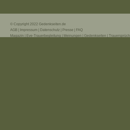
© Copyright 2022
Gedenkseiten.de
AGB
|
Impressum
|
Datenschutz
|
Presse
|
FAQ
Magazin
|
Eve-Trauerbegleitung
|
Meinungen
|
Gedenkseiten
|
Trauersprüc