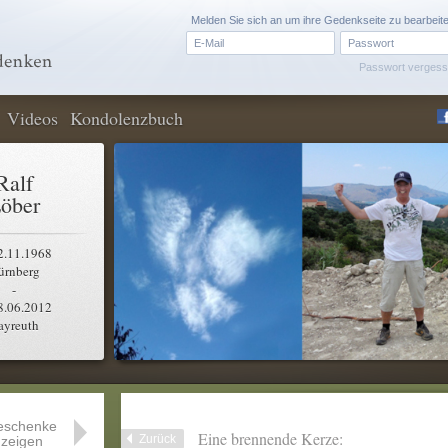
Melden Sie sich an um ihre Gedenkseite zu bearbeit
Passwort verges
Videos
Kondolenzbuch
Ralf
öber
2.11.1968
ürnberg
-
8.06.2012
ayreuth
eschenke
Eine brennende Kerze:
Zurück
zeigen