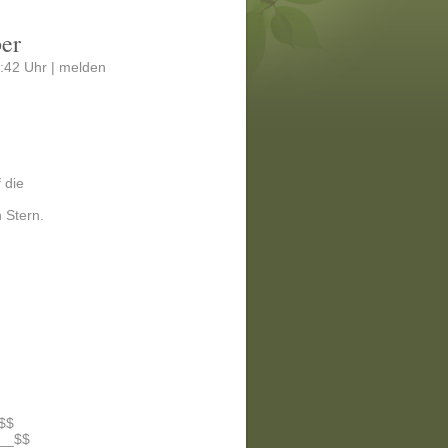
ber
:42 Uhr |
melden
 die
 Stern.
$$
__$$