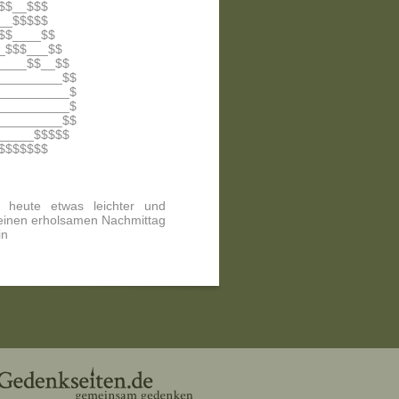
$$__$$$
__$$$$$
$$____$$
_$$$___$$
____$$__$$
_________$$
__________$
__________$
_________$$
_____$$$$$
$$$$$$$
s heute etwas leichter und
t einen erholsamen Nachmittag
in