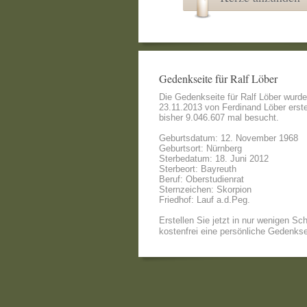
Gedenkseite für Ralf Löber
Die Gedenkseite für Ralf Löber wurd
23.11.2013 von
Ferdinand Löber
erste
bisher 9.046.607 mal besucht.
Geburtsdatum: 12. November 1968
Geburtsort: Nürnberg
Sterbedatum: 18. Juni 2012
Sterbeort: Bayreuth
Beruf: Oberstudienrat
Sternzeichen: Skorpion
Friedhof: Lauf a.d.Peg.
Erstellen Sie jetzt in nur wenigen Sch
kostenfrei eine persönliche Gedenkse