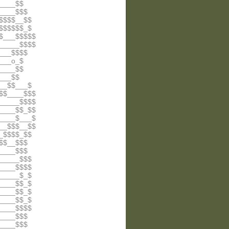
____$$
____$$$
$$$$__$$
$$$$$$_$
$___$$$$$
_____$$$$
___$$$$
___o_$
____$$
___$$
__$$___$
$$____$$$
_____$$$$
____$$_$$
____$___$
__$$$__$$
_$$$$_$$
$$__$$$
____$$$
_____$$$
____$$$$
_____$_$
____$$_$
____$$_$
____$$_$
____$$$$
____$$$
____$$$