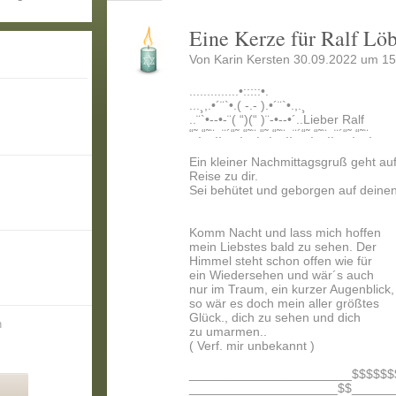
Eine Kerze für Ralf Lö
Von Karin Kersten 30.09.2022 um 15
..............•:::::•.
...¸,.•´¨`•.( -.- ).•´¨`•.,.¸
..¨`•--•-¨( “)(“ )¨-•--•´..Lieber Ralf
“˜.“˜¨..¨´“˜.“˜¨.“˜.“˜¨..¨´“˜.“˜¨..¨´“˜.“˜¨.
Ein kleiner Nachmittagsgruß geht auf
Reise zu dir.
Sei behütet und geborgen auf deinen
Komm Nacht und lass mich hoffen
mein Liebstes bald zu sehen. Der
Himmel steht schon offen wie für
ein Wiedersehen und wär´s auch
nur im Traum, ein kurzer Augenblick,
so wär es doch mein aller größtes
Glück., dich zu sehen und dich
n
zu umarmen..
( Verf. mir unbekannt )
_______________________$$$$$$
_____________________$$______