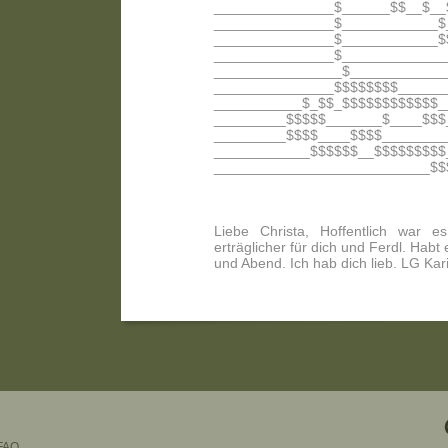
_______________$______$$__$__
_______________$____________$
_______________$____________$
_______________$_____________
________________$____________
_______________$$$$$$$$______
___________$_$$_$$$$$$$$$$$$_
_________$$$$$_______$____$$$
_________$$$$____$$$$________
____________$$$$$$__$$$$$$$$$
___________________________$$
Liebe Christa, Hoffentlich war e
erträglicher für dich und Ferdl. Hab
und Abend. Ich hab dich lieb. LG Kar
FAQ