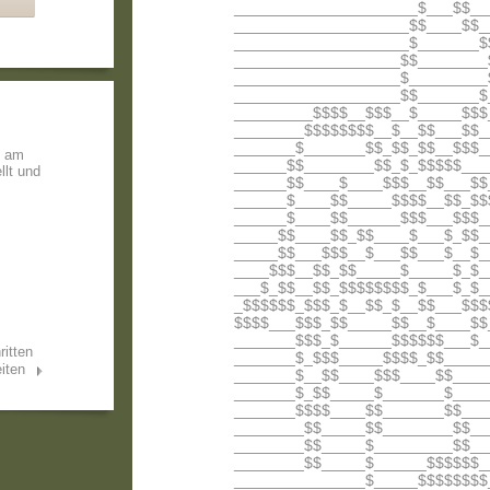
_____________________$___$$__
____________________$$____$$_
____________________$_______$
___________________$$________
___________________$_________
___________________$$_______$
_________$$$$__$$$__$_____$$$
________$$$$$$$$__$__$$___$$_
_______$_______$$_$$_$$__$$$_
e am
______$$________$$_$_$$$$$___
llt und
______$$____$____$$$__$$___$$
______$____$$_____$$$$__$$_$$
______$____$$______$$$___$$$_
_____$$____$$_$$____$___$_$$_
_____$$___$$$__$___$$___$__$_
____$$$__$$_$$_____$_____$_$_
___$_$$__$$_$$$$$$$$_$___$_$_
_$$$$$$_$$$_$__$$_$__$$___$$$
$$$$___$$$_$$_____$$__$____$$
_______$$$_$______$$$$$$___$_
ritten
_______$_$$$_____$$$$_$$_____
iten
_______$__$$____$$$____$$____
_______$_$$_____$_______$____
_______$$$$____$$_______$$___
________$$_____$$________$$__
________$$_____$_________$$__
________$$_____$______$$$$$$_
_______________$_____$$$$$$$$