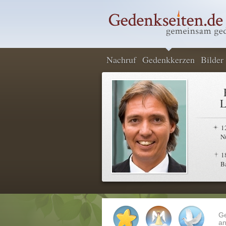
Nachruf
Gedenkkerzen
Bilder
L
1
N
1
B
G
an