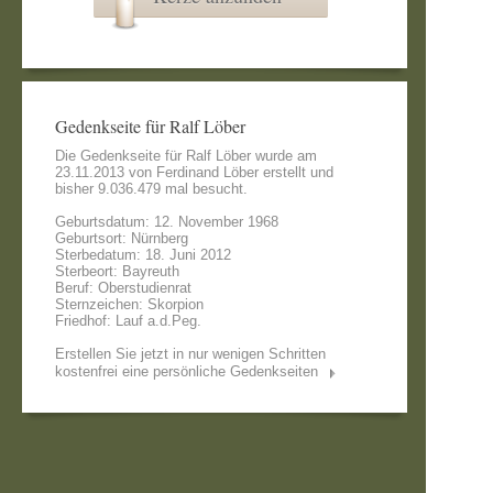
Gedenkseite für Ralf Löber
Die Gedenkseite für Ralf Löber wurde am
23.11.2013 von
Ferdinand Löber
erstellt und
bisher 9.036.479 mal besucht.
Geburtsdatum: 12. November 1968
Geburtsort: Nürnberg
Sterbedatum: 18. Juni 2012
Sterbeort: Bayreuth
Beruf: Oberstudienrat
Sternzeichen: Skorpion
Friedhof: Lauf a.d.Peg.
Erstellen Sie jetzt in nur wenigen Schritten
kostenfrei eine persönliche Gedenkseiten