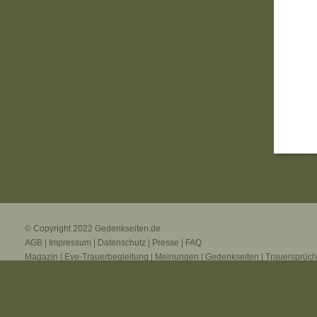
© Copyright 2022
Gedenkseiten.de
AGB
|
Impressum
|
Datenschutz
|
Presse
|
FAQ
Magazin
|
Eve-Trauerbegleitung
|
Meinungen
|
Gedenkseiten
|
Trauersprüc