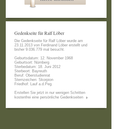
Gedenkseite für Ralf Löber
Die Gedenkseite für Ralf Löber wurde am
23.11.2013 von
Ferdinand Löber
erstellt und
bisher 9.036.779 mal besucht.
Geburtsdatum: 12. November 1968
Geburtsort: Nürnberg
Sterbedatum: 18. Juni 2012
Sterbeort: Bayreuth
Beruf: Oberstudienrat
Sternzeichen: Skorpion
Friedhof: Lauf a.d.Peg.
Erstellen Sie jetzt in nur wenigen Schritten
kostenfrei eine persönliche Gedenkseiten