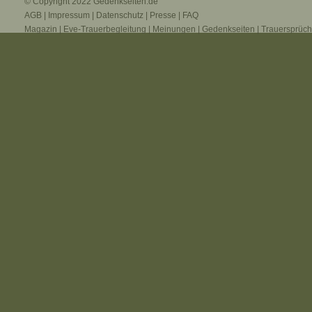
© Copyright 2022
Gedenkseiten.de
AGB
|
Impressum
|
Datenschutz
|
Presse
|
FAQ
Magazin
|
Eve-Trauerbegleitung
|
Meinungen
|
Gedenkseiten
|
Trauersprüc