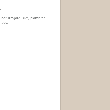
u.
über Irmgard Bildt, platzieren
e aus.