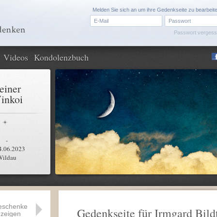
Melden Sie sich an um ihre Gedenkseite zu bearbeit
Passwort verges
Videos
Kondolenzbuch
einer
inkoi
-
4.06.2023
Wildau
eschenke
Gedenkseite für Irmgard Bild
zeigen