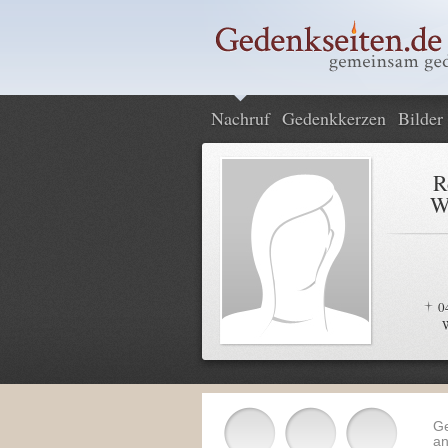
Nachruf
Gedenkkerzen
Bilder
R
W
0
G
an