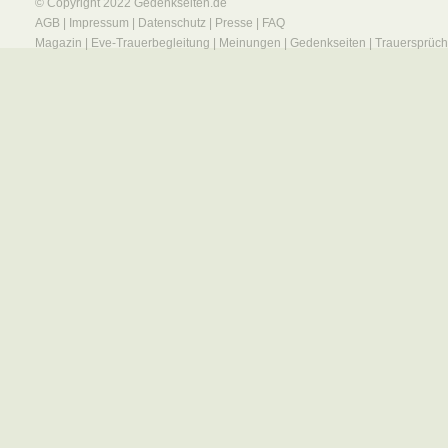
© Copyright 2022
Gedenkseiten.de
AGB
|
Impressum
|
Datenschutz
|
Presse
|
FAQ
Magazin
|
Eve-Trauerbegleitung
|
Meinungen
|
Gedenkseiten
|
Trauersprüc