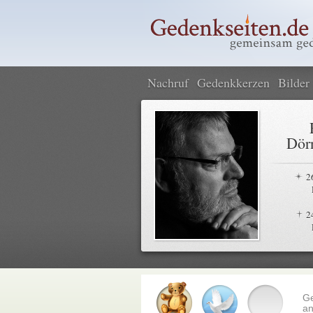
Nachruf
Gedenkkerzen
Bilder
Dör
2
2
G
an