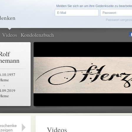
Melden Sie sich an um ihre Gedenkseite zu bearbeit
Passwort verges
Videos
Kondolenzbuch
Rolf
nemann
6.10.1957
Herne
-
4.09.2019
Herne
eschenke
Videos
zeigen