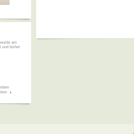
 wurde am
t und bisher
ritten
iten