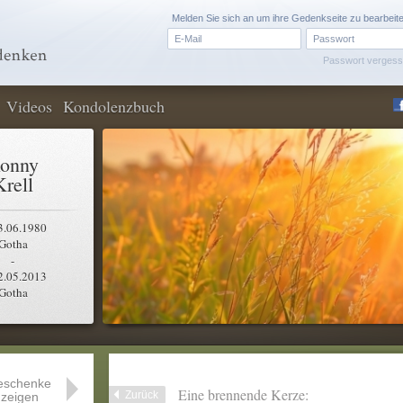
Melden Sie sich an um ihre Gedenkseite zu bearbeit
Passwort verges
Videos
Kondolenzbuch
onny
Krell
3.06.1980
Gotha
-
2.05.2013
Gotha
eschenke
Eine brennende Kerze:
Zurück
zeigen