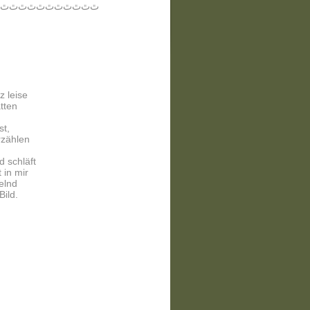
ﭢﭢﭢﭢﭢﭢﭢﭢﭢﭢﭢ
z leise
tten
st,
rzählen
d schläft
 in mir
elnd
Bild.