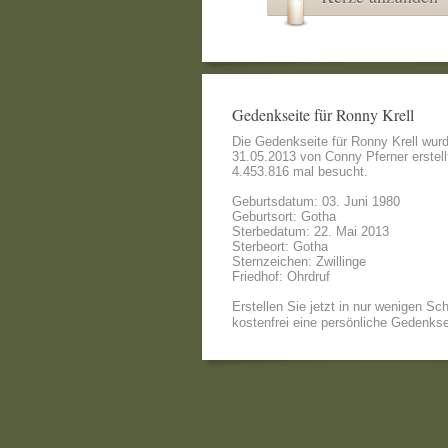
Gedenkseite für Ronny Krell
Die Gedenkseite für Ronny Krell wur
31.05.2013 von
Conny Pferner
erstell
4.453.816 mal besucht.
Geburtsdatum: 03. Juni 1980
Geburtsort: Gotha
Sterbedatum: 22. Mai 2013
Sterbeort: Gotha
Sternzeichen: Zwillinge
Friedhof: Ohrdruf
Erstellen Sie jetzt in nur wenigen Sch
kostenfrei eine persönliche Gedenkse