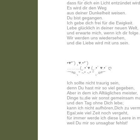
dass für dich ein Licht entzündet wird
Es wird dir den Weg
aus deiner Dunkelheit weisen.
Du bist gegangen.
Ich gebe dich frei für die Ewigkeit.
Lebe glücklich in deiner neuen Welt,
und erwarte mich, wenn ich dir folge.
Wir werden uns wiedersehen,
und die Liebe wird mit uns sein.
•♥*¨) ¸♥.•*¨)
………(¸.•´♥ (¸.•´ ♥.•´ ღ
¨˜“ª¤.¸° ~* ~* ° ¸.¤ª“˜
Ich sollte nicht traurig sein,
denn Du hast mir so viel gegeben,
Aber in dem ich Alltägliches meister,
Dinge tu,die wir sonst gemeinsam m
und den Tag ohne Dich lebe;
kann ich nicht aufhören,Dich zu verm
Egal,wie viel Zeit noch vergeht,
für immer werde ich diese Leere in m
weil Du mir so unsagbar fehlst!