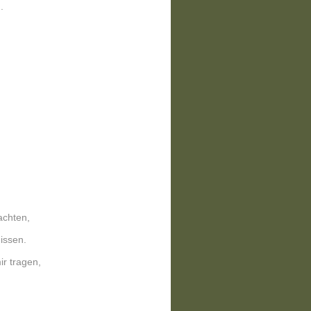
.
achten,
issen.
ir tragen,