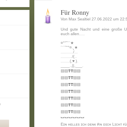
Für Ronny
Von
Max Sealtiel
27.06.2022 um 22:5
Und gute Nacht und eine große U
euch allen.....
¤°“˜¨¨★
´¨`˜“°¤.¸★
.........../...
........../(..
........(,♥️.).
____.,||,___.
▤▤❣️❣️▤▤
▤▤❣️❣️▤▤
▤▤❣️❣️▤▤
▤▤❣️❣️▤▤
▤▤❣️❣️▤▤
n
▤▤❣️❣️▤▤
▤▤❣️❣️▤▤
︼︼︼︼︼︼
Eɪɴ ʜᴇʟʟᴇs ɪᴄʜ ᴅᴇɴк คɴ ᴅɪᴄʜ Lɪᴄʜᴛ ғü