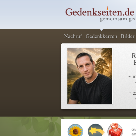
Nachruf
Gedenkkerzen
Bilder
R
0
2
G
an