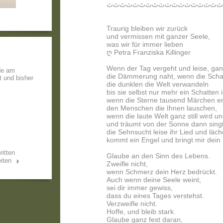
ﭢﭢﭢﭢﭢﭢﭢﭢﭢﭢﭢﭢﭢﭢﭢﭢﭢﭢ
Traurig bleiben wir zurück
und vermissen mit ganzer Seele,
was wir für immer lieben
ღ Petra Franziska Killinger
Wenn der Tag vergeht und leise, gan
de am
die Dämmerung naht, wenn die Scha
t und bisher
die dunklen die Welt verwandeln
bis sie selbst nur mehr ein Schatten i
wenn die Sterne tausend Märchen e
den Menschen die Ihnen lauschen,
wenn die laute Welt ganz still wird un
und träumt von der Sonne dann singt
die Sehnsucht leise ihr Lied und läch
kommt ein Engel und bringt mir dein 
ritten
Glaube an den Sinn des Lebens.
iten
Zweifle nicht,
wenn Schmerz dein Herz bedrückt.
Auch wenn deine Seele weint,
sei dir immer gewiss,
dass du eines Tages verstehst.
Verzweifle nicht.
Hoffe, und bleib stark.
Glaube ganz fest daran,