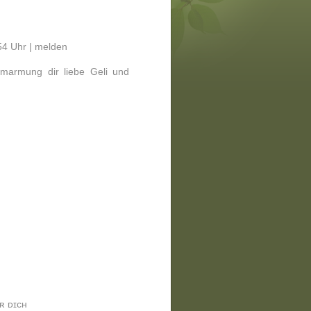
4 Uhr |
melden
marmung dir liebe Geli und
ʀ ᴅɪᴄʜ