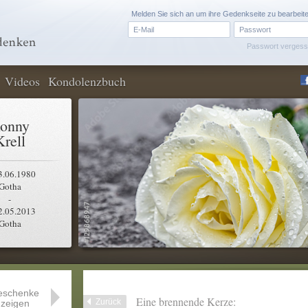
Melden Sie sich an um ihre Gedenkseite zu bearbeit
Passwort verges
Videos
Kondolenzbuch
onny
Krell
3.06.1980
Gotha
-
2.05.2013
Gotha
eschenke
Eine brennende Kerze:
Zurück
zeigen