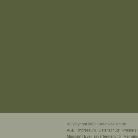
© Copyright 2022
Gedenkseiten.de
AGB
|
Impressum
|
Datenschutz
|
Presse
|
Magazin
|
Eve-Trauerbegleitung
|
Meinun