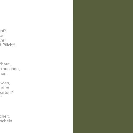
cht?
ar
hr;
 Pflicht!
chaut,
 rauschen,
hen,
 wies,
Garten
warten?
?"
chelt,
schein