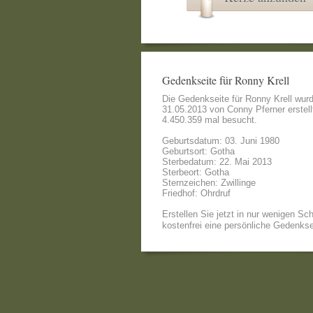
Gedenkseite für Ronny Krell
Die Gedenkseite für Ronny Krell wur
31.05.2013 von
Conny Pferner
erstell
4.450.359 mal besucht.
Geburtsdatum: 03. Juni 1980
Geburtsort: Gotha
Sterbedatum: 22. Mai 2013
Sterbeort: Gotha
Sternzeichen: Zwillinge
Friedhof: Ohrdruf
Erstellen Sie jetzt in nur wenigen Sch
kostenfrei eine persönliche Gedenkse