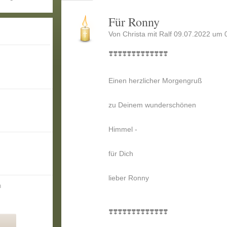
Für Ronny
Von Christa mit Ralf 09.07.2022 um 
❣️❣️❣️❣️❣️❣️❣️❣️❣️❣️❣️❣️❣️
Einen herzlicher Morgengruß
zu Deinem wunderschönen
Himmel -
für Dich
lieber Ronny
n
❣️❣️❣️❣️❣️❣️❣️❣️❣️❣️❣️❣️❣️