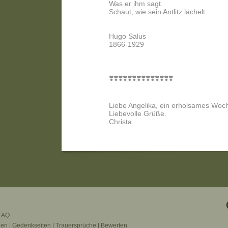
Was er ihm sagt.
Schaut, wie sein Antlitz lächelt…
Hugo Salus
1866-1929
❣️❣️❣️❣️❣️❣️❣️❣️❣️❣️❣️❣️❣️❣️
Liebe Angelika, ein erholsames Wo
Liebevolle Grüße.
Christa
FAQ
gen
|
Gedenkseiten
|
Trauersprüche
|
Bewerten