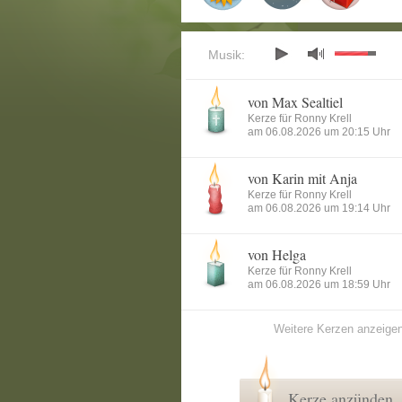
Musik:
von Max Sealtiel
Kerze für Ronny Krell
am 06.08.2026 um 20:15 Uhr
von Karin mit Anja
Kerze für Ronny Krell
am 06.08.2026 um 19:14 Uhr
von Helga
Kerze für Ronny Krell
am 06.08.2026 um 18:59 Uhr
Weitere Kerzen anzeige
Kerze anzünden