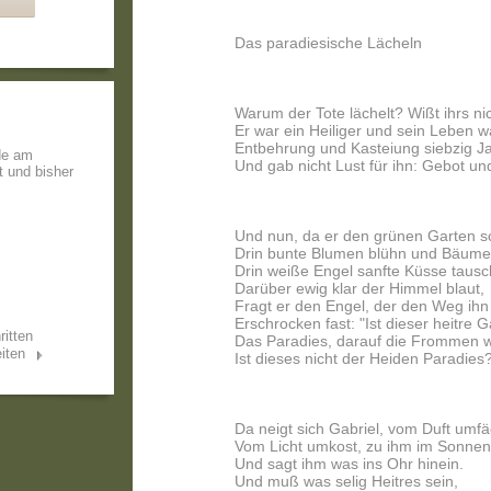
Das paradiesische Lächeln
Warum der Tote lächelt? Wißt ihrs ni
Er war ein Heiliger und sein Leben w
Entbehrung und Kasteiung siebzig Ja
de am
Und gab nicht Lust für ihn: Gebot und
t und bisher
Und nun, da er den grünen Garten s
Drin bunte Blumen blühn und Bäume
Drin weiße Engel sanfte Küsse tausc
Darüber ewig klar der Himmel blaut,
Fragt er den Engel, der den Weg ihn
Erschrocken fast: "Ist dieser heitre 
ritten
Das Paradies, darauf die Frommen 
iten
Ist dieses nicht der Heiden Paradies
Da neigt sich Gabriel, vom Duft umfä
Vom Licht umkost, zu ihm im Sonnen
Und sagt ihm was ins Ohr hinein.
Und muß was selig Heitres sein,