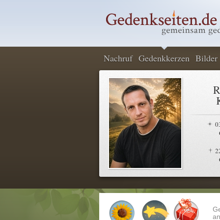
Nachruf
Gedenkkerzen
Bilder
R
0
2
G
an