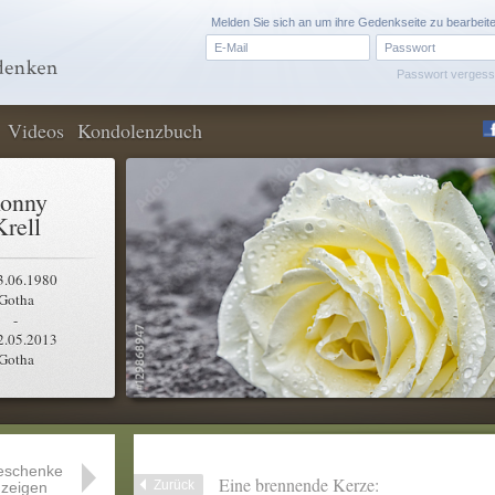
Melden Sie sich an um ihre Gedenkseite zu bearbeit
Passwort verges
Videos
Kondolenzbuch
onny
Krell
3.06.1980
Gotha
-
2.05.2013
Gotha
eschenke
Eine brennende Kerze:
Zurück
zeigen