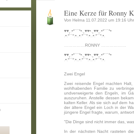
Eine Kerze für Ronny K
Von Helma 11.07.2022 um 19:16 Uhr
♥♥️¸.•*´¨`*•.¸♥♥️•.¸♥♥️¸.•*´¨`*•
.•:*¨`*:•..•:*¨`*:•..•:*¨`*:•.
……………RONNY ………………
♥♥️¸.•*´¨`*•.¸♥♥️•.¸♥♥️¸.•*´¨`*•
.•:*¨`*:•..•:*¨`*:•..•:*¨`*:•.
Zwei Engel
Zwei reisende Engel machten Halt,
wohlhabenden Familie zu verbringe
undverweigerte den Engeln, im G
auszuruhen. Anstelle dessen bekame
kalten Keller. Als sie sich auf dem 
der ältere Engel ein Loch in der Wa
n
jüngere Engel fragte, warum, antwort
"Die Dinge sind nicht immer das, was
In der nächsten Nacht rasteten di