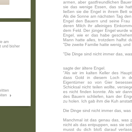
armen, aber gastfreundlichen Baue
sie das wenige Essen, das sie hatte
ließen sie die Engel in ihrem Bett s
Als die Sonne am nächsten Tag den
Engel den Bauern und seine Frau i
deren Milch ihr alleiniges Einkom
dem Feld. Der jünger Engel wurde w
Engel, wie er das habe geschehen
Mann hatte alles, trotzdem halfst d
de am
"Die zweite Familie hatte wenig, und 
t und bisher
"Die Dinge sind nicht immer das, was
sagte der ältere Engel.
"Als wir im kalten Keller des Haup
dass Gold in diesem Loch in de
Eigentümer so von Gier besessen
Schicksal nicht teilen wollte, versie
ritten
es nicht finden konnte. Als wir dann
iten
des Bauern schliefen, kam der Eng
zu holen. Ich gab ihm die Kuh anstat
Die Dinge sind nicht immer das, was 
Manchmal ist das genau das, was p
nicht als das entpuppen, was sie sol
musst du dich bloß darauf verlas