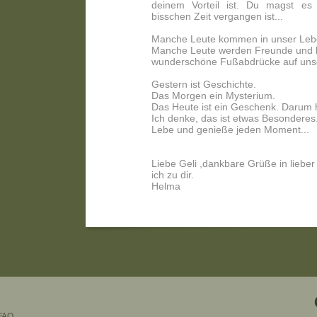
deinem Vorteil ist. Du magst es
bisschen Zeit vergangen ist...
Manche Leute kommen in unser Lebe
Manche Leute werden Freunde und bl
wunderschöne Fußabdrücke auf unse
Gestern ist Geschichte.
Das Morgen ein Mysterium.
Das Heute ist ein Geschenk. Darum h
Ich denke, das ist etwas Besonderes.
Lebe und genieße jeden Moment...
Liebe Geli ,dankbare Grüße in liebe
ich zu dir.
Helma
FAQ