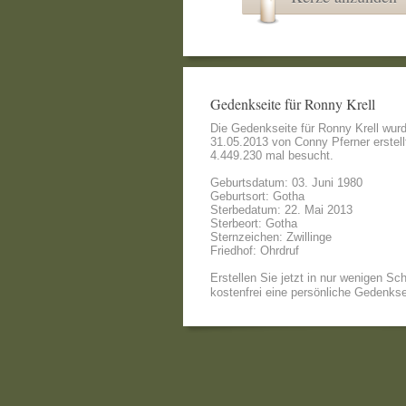
Gedenkseite für Ronny Krell
Die Gedenkseite für Ronny Krell wur
31.05.2013 von
Conny Pferner
erstell
4.449.230 mal besucht.
Geburtsdatum: 03. Juni 1980
Geburtsort: Gotha
Sterbedatum: 22. Mai 2013
Sterbeort: Gotha
Sternzeichen: Zwillinge
Friedhof: Ohrdruf
Erstellen Sie jetzt in nur wenigen Sch
kostenfrei eine persönliche Gedenkse