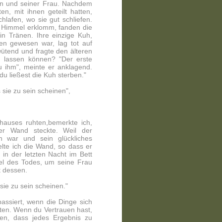
rn und seiner Frau. Nachdem
n, mit ihnen geteilt hatten,
chlafen, wo sie gut schliefen.
 Himmel erklomm, fanden die
n Tränen. Ihre einzige Kuh,
men gewesen war, lag tot auf
ütend und fragte den älteren
 lassen können? "Der erste
u ihm", meinte er anklagend.
du ließest die Kuh sterben."
 sie zu sein scheinen",
thauses ruhten,bemerkte ich,
r Wand steckte. Weil der
 war und sein glückliches
gelte ich die Wand, so dass er
 in der letzten Nacht im Bett
el des Todes, um seine Frau
t dessen.
sie zu sein scheinen."
assiert, wenn die Dinge sich
lten. Wenn du Vertrauen hast,
sen, dass jedes Ergebnis zu