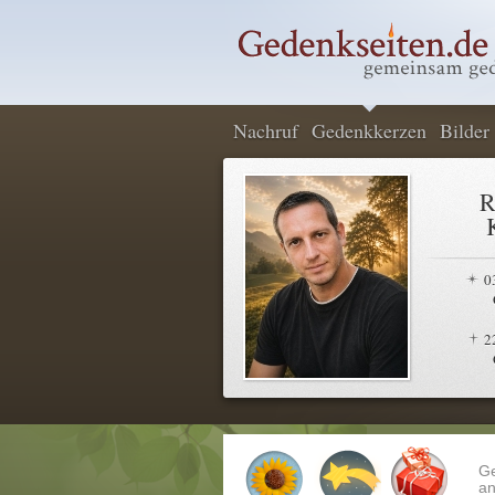
Nachruf
Gedenkkerzen
Bilder
R
0
2
G
an