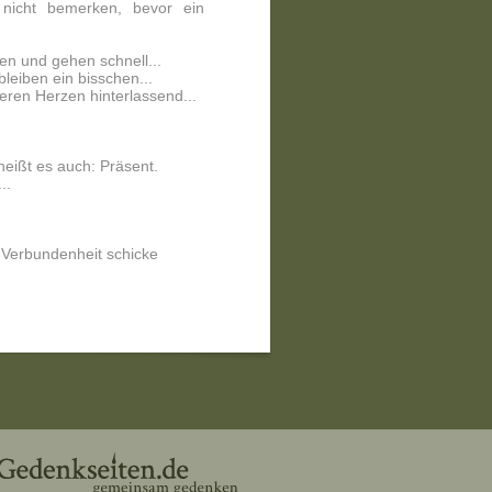
 nicht bemerken, bevor ein
n und gehen schnell...
eiben ein bisschen...
ren Herzen hinterlassend...
eißt es auch: Präsent.
..
r Verbundenheit schicke