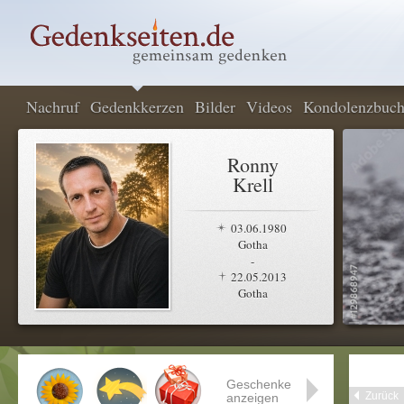
Nachruf
Gedenkkerzen
Bilder
Videos
Kondolenzbuc
Ronny
Krell
03.06.1980
Gotha
-
22.05.2013
Gotha
Geschenke
Zurück
anzeigen