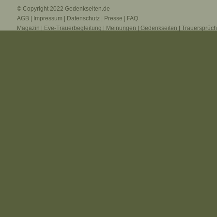
© Copyright 2022
Gedenkseiten.de
AGB
|
Impressum
|
Datenschutz
|
Presse
|
FAQ
Magazin
|
Eve-Trauerbegleitung
|
Meinungen
|
Gedenkseiten
|
Trauersprüc