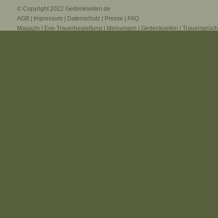
© Copyright 2022
Gedenkseiten.de
AGB
|
Impressum
|
Datenschutz
|
Presse
|
FAQ
Magazin
|
Eve-Trauerbegleitung
|
Meinungen
|
Gedenkseiten
|
Trauersprüc