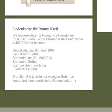
Gedenkseite für Ronny Krell
Die Gedenkseite für Ronny Krell wurde am
31.05.2013 von
Conny Pferner
erstellt und bisher
4.457.313 mal besucht.
Geburtsdatum: 03. Juni 1980
Geburtsort: Gotha
Sterbedatum: 22. Mai 2013
Sterbeort: Gotha
Sternzeichen: Zwillinge
Friedhof: Ohrdruf
Erstellen Sie jetzt in nur wenigen Schritten
kostenfrei eine persönliche Gedenkseiten