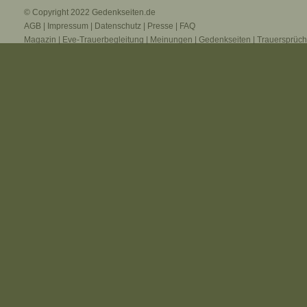
© Copyright 2022
Gedenkseiten.de
AGB
|
Impressum
|
Datenschutz
|
Presse
|
FAQ
Magazin
|
Eve-Trauerbegleitung
|
Meinungen
|
Gedenkseiten
|
Trauersprüc