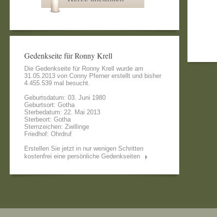
Gedenkseite für Ronny Krell
Die Gedenkseite für Ronny Krell wurde am
31.05.2013 von
Conny Pferner
erstellt und bisher
4.455.539 mal besucht.
Geburtsdatum: 03. Juni 1980
Geburtsort: Gotha
Sterbedatum: 22. Mai 2013
Sterbeort: Gotha
Sternzeichen: Zwillinge
Friedhof: Ohrdruf
Erstellen Sie jetzt in nur wenigen Schritten
kostenfrei eine persönliche Gedenkseiten