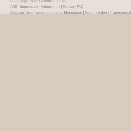
© Copyright 2022
Gedenkseiten.de
AGB
|
Impressum
|
Datenschutz
|
Presse
|
FAQ
Magazin
|
Eve-Trauerbegleitung
|
Meinungen
|
Gedenkseiten
|
Trauersprüc