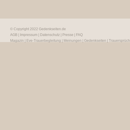
© Copyright 2022
Gedenkseiten.de
AGB
|
Impressum
|
Datenschutz
|
Presse
|
FAQ
Magazin
|
Eve-Trauerbegleitung
|
Meinungen
|
Gedenkseiten
|
Trauersprüc