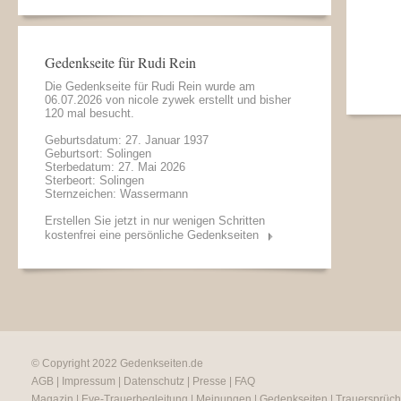
Gedenkseite für Rudi Rein
Die Gedenkseite für Rudi Rein wurde am
06.07.2026 von
nicole zywek
erstellt und bisher
120 mal besucht.
Geburtsdatum: 27. Januar 1937
Geburtsort: Solingen
Sterbedatum: 27. Mai 2026
Sterbeort: Solingen
Sternzeichen: Wassermann
Erstellen Sie jetzt in nur wenigen Schritten
kostenfrei eine persönliche Gedenkseiten
© Copyright 2022
Gedenkseiten.de
AGB
|
Impressum
|
Datenschutz
|
Presse
|
FAQ
Magazin
|
Eve-Trauerbegleitung
|
Meinungen
|
Gedenkseiten
|
Trauersprüc