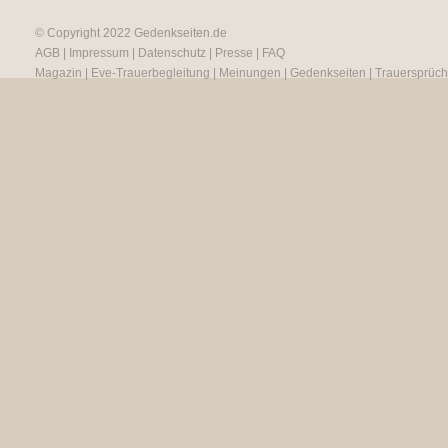
© Copyright 2022
Gedenkseiten.de
AGB
|
Impressum
|
Datenschutz
|
Presse
|
FAQ
Magazin
|
Eve-Trauerbegleitung
|
Meinungen
|
Gedenkseiten
|
Trauersprüc