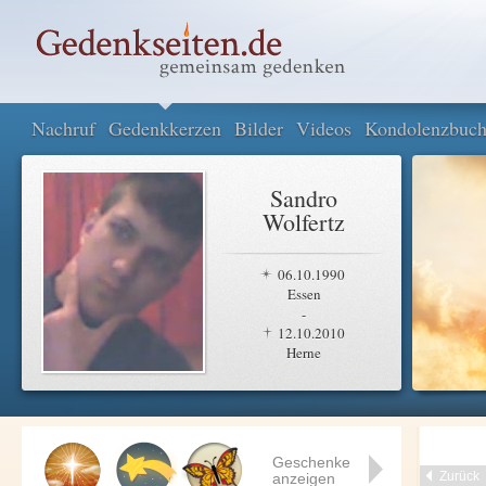
Nachruf
Gedenkkerzen
Bilder
Videos
Kondolenzbuc
Sandro
Wolfertz
06.10.1990
Essen
-
12.10.2010
Herne
Geschenke
Zurück
anzeigen