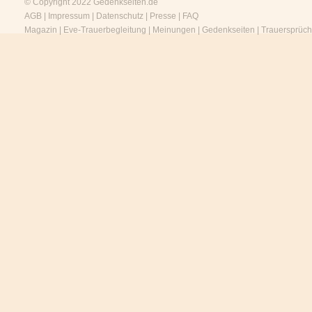
© Copyright 2022
Gedenkseiten.de
AGB
|
Impressum
|
Datenschutz
|
Presse
|
FAQ
Magazin
|
Eve-Trauerbegleitung
|
Meinungen
|
Gedenkseiten
|
Trauersprüc