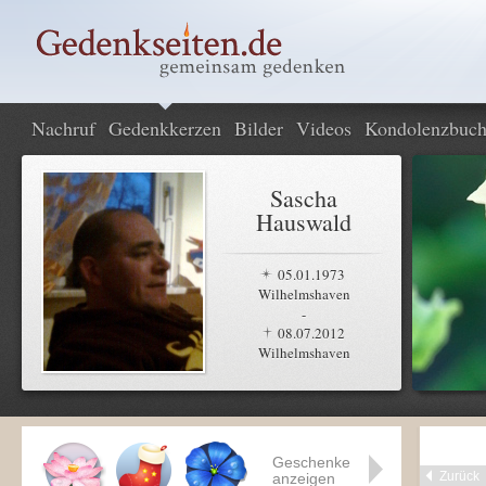
Nachruf
Gedenkkerzen
Bilder
Videos
Kondolenzbuc
Sascha
Hauswald
05.01.1973
Wilhelmshaven
-
08.07.2012
Wilhelmshaven
Geschenke
Zurück
anzeigen