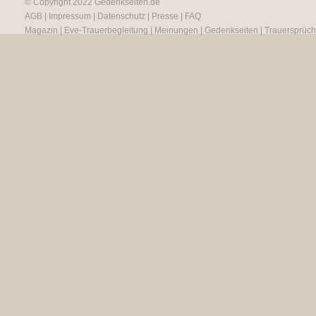
© Copyright 2022
Gedenkseiten.de
AGB
|
Impressum
|
Datenschutz
|
Presse
|
FAQ
Magazin
|
Eve-Trauerbegleitung
|
Meinungen
|
Gedenkseiten
|
Trauersprüc