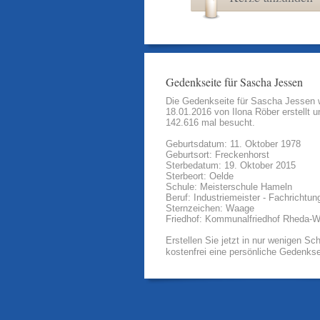
Gedenkseite für Sascha Jessen
Die Gedenkseite für Sascha Jessen
18.01.2016 von
Ilona Röber
erstellt u
142.616 mal besucht.
Geburtsdatum: 11. Oktober 1978
Geburtsort: Freckenhorst
Sterbedatum: 19. Oktober 2015
Sterbeort: Oelde
Schule: Meisterschule Hameln
Beruf: Industriemeister - Fachrichtun
Sternzeichen: Waage
Friedhof: Kommunalfriedhof Rheda-
Erstellen Sie jetzt in nur wenigen Sch
kostenfrei eine persönliche Gedenkse