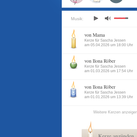
Musik:
von Mama
Kerze für Sascha Jessen
am 05.04.2026 um 18:00 Uhr
von Ilona Röber
Kerze für Sascha Jessen
am 01.03.2026 um 17:54 Uhr
von Ilona Röber
Kerze für Sascha Jessen
am 01.01.2026 um 13:39 Uhr
Weitere Kerzen anzeige
Kerze anzünden