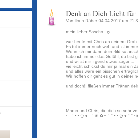
Denk an Dich Licht für
Von Ilona Röber 04.04.2017 um 21:3
mein lieber Sascha...ღ
war heute mit Chris an deinem Grab.
Es tut immer noch weh und ist imme
Wenn ich mir dann dein Bild so ansc
habe ich immer das Gefühl, du bist 
und willst mir irgend etwas sagen...
vielleicht schickst du mir ja mal ein 
und alles wäre ein bisschen erträglic
Wir hoffen dir geht es gut in deiner n
und doch!! fließen immer Tränen de
Mama und Chris, die dich so sehr v
n
◦ ° ° • • ღ ● ° ° ❀ ✿◦◦ ° ° • • ღ ● ° ° ◦