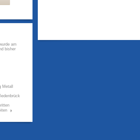
 wurde am
nd bisher
g Metall
Wiedenbrück
ritten
iten