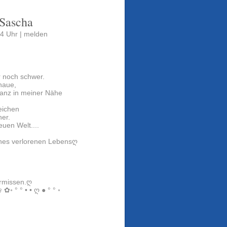
 Sascha
4 Uhr |
melden
r noch schwer.
haue,
ganz in meiner Nähe
Zeichen
her.
euen Welt....
ines verlorenen Lebensღ
ermissen.ღ
❀ ✿◦ ° ° • • ღ ● ° ° ◦