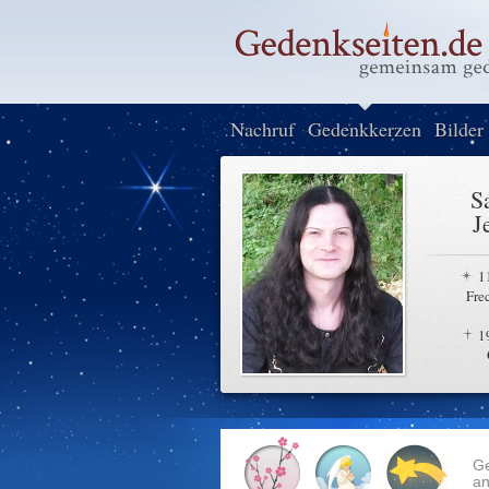
Nachruf
Gedenkkerzen
Bilder
S
J
1
Fre
1
G
an