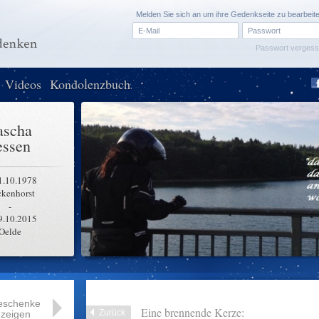
Melden Sie sich an um ihre Gedenkseite zu bearbeit
Passwort verges
Videos
Kondolenzbuch
ascha
essen
1.10.1978
ckenhorst
-
9.10.2015
Oelde
eschenke
Eine brennende Kerze:
Zurück
zeigen