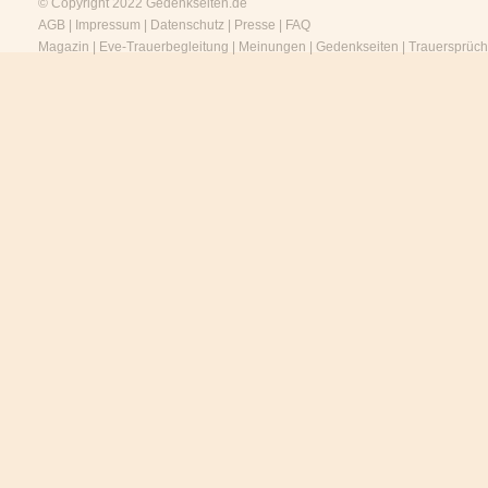
© Copyright 2022
Gedenkseiten.de
AGB
|
Impressum
|
Datenschutz
|
Presse
|
FAQ
Magazin
|
Eve-Trauerbegleitung
|
Meinungen
|
Gedenkseiten
|
Trauersprüc