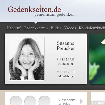
Nachruf
Gedenkkerzen
Bilder
Videos
Kondolenzbuc
Susanne
Preusker
11.12.1959
Hildesheim
-
13.02.2018
Magdeburg
Geschenke
Zurück
anzeigen