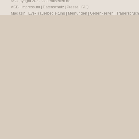
© Copyright 2022
Gedenkseiten.de
AGB
|
Impressum
|
Datenschutz
|
Presse
|
FAQ
Magazin
|
Eve-Trauerbegleitung
|
Meinungen
|
Gedenkseiten
|
Trauersprüc