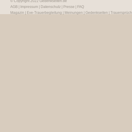
© Copyright 2022
Gedenkseiten.de
AGB
|
Impressum
|
Datenschutz
|
Presse
|
FAQ
Magazin
|
Eve-Trauerbegleitung
|
Meinungen
|
Gedenkseiten
|
Trauersprüc