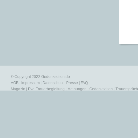
© Copyright 2022
Gedenkseiten.de
AGB
|
Impressum
|
Datenschutz
|
Presse
|
FAQ
Magazin
|
Eve-Trauerbegleitung
|
Meinungen
|
Gedenkseiten
|
Trauersprüc