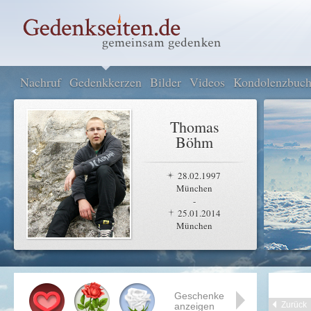
Nachruf
Gedenkkerzen
Bilder
Videos
Kondolenzbuc
Thomas
Böhm
28.02.1997
München
-
25.01.2014
München
Geschenke
Zurück
anzeigen