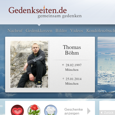
Nachruf
Gedenkkerzen
Bilder
Videos
Kondolenzbuc
Thomas
Böhm
28.02.1997
München
-
25.01.2014
München
Geschenke
Zurück
anzeigen