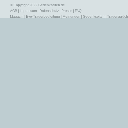
© Copyright 2022
Gedenkseiten.de
AGB
|
Impressum
|
Datenschutz
|
Presse
|
FAQ
Magazin
|
Eve-Trauerbegleitung
|
Meinungen
|
Gedenkseiten
|
Trauersprüc