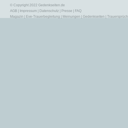
© Copyright 2022
Gedenkseiten.de
AGB
|
Impressum
|
Datenschutz
|
Presse
|
FAQ
Magazin
|
Eve-Trauerbegleitung
|
Meinungen
|
Gedenkseiten
|
Trauersprüc