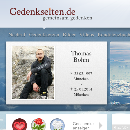
Nachruf
Gedenkkerzen
Bilder
Videos
Kondolenzbuc
Thomas
Böhm
28.02.1997
München
-
25.01.2014
München
Geschenke
Zurück
anzeigen