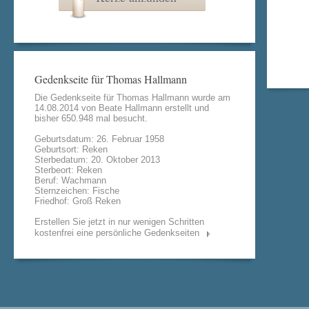
Gedenkseite für Thomas Hallmann
Die Gedenkseite für Thomas Hallmann wurde am
14.08.2014 von
Beate Hallmann
erstellt und
bisher 650.948 mal besucht.
Geburtsdatum: 26. Februar 1958
Geburtsort: Reken
Sterbedatum: 20. Oktober 2013
Sterbeort: Reken
Beruf: Wachmann
Sternzeichen: Fische
Friedhof: Groß Reken
Erstellen Sie jetzt in nur wenigen Schritten
kostenfrei eine persönliche Gedenkseiten