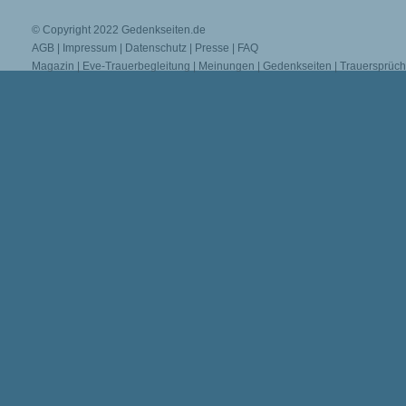
© Copyright 2022
Gedenkseiten.de
AGB
|
Impressum
|
Datenschutz
|
Presse
|
FAQ
Magazin
|
Eve-Trauerbegleitung
|
Meinungen
|
Gedenkseiten
|
Trauersprüc