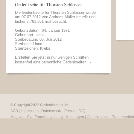
Gedenkseite für Thorsten Schlösser
Die Gedenkseite für Thorsten Schlösser wurde
am 07.07.2012 von
Andreas Müller
erstellt und
bisher 7.783.861 mal besucht.
Geburtsdatum: 04. Januar 1971
Geburtsort: Unna
Sterbedatum: 05. Juli 2012
Sterbeort: Unna
Sternzeichen: Krebs
Erstellen Sie jetzt in nur wenigen Schritten
kostenfrei eine persönliche Gedenkseiten
© Copyright 2022
Gedenkseiten.de
AGB
|
Impressum
|
Datenschutz
|
Presse
|
FAQ
Magazin
|
Eve-Trauerbegleitung
|
Meinungen
|
Gedenkseiten
|
Trauersprüc