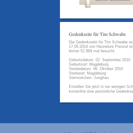
Gedenkseite für Tim Schwabe
Die Gedenkseite für Tim Schwabe w
17.05.2014 von
Hannelore Prenzel
ers
bisher 52.969 mal besucht.
Geburtsdatum: 02. September 2010
Geburtsort: Magdeburg
Sterbedatum: 06. Oktober 2010
Sterbeort: Magdeburg
Sternzeichen: Jungfrau
Erstellen Sie jetzt in nur wenigen Sch
kostenfrei eine persönliche Gedenkse