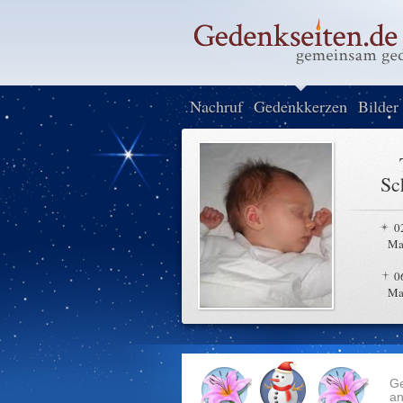
Nachruf
Gedenkkerzen
Bilder
Sc
0
Ma
0
Ma
G
an