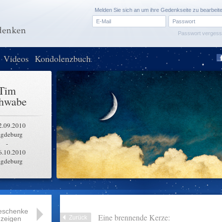
Melden Sie sich an um ihre Gedenkseite zu bearbeit
Passwort verges
Videos
Kondolenzbuch
Tim
hwabe
2.09.2010
gdeburg
-
6.10.2010
gdeburg
eschenke
Eine brennende Kerze:
Zurück
zeigen