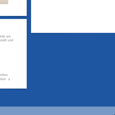
urde am
tellt und
ritten
iten