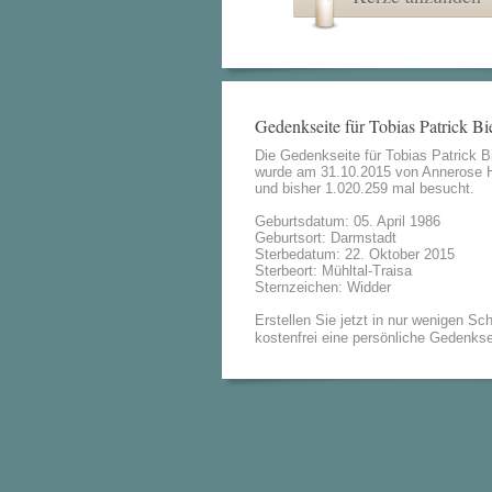
Gedenkseite für Tobias Patrick B
Die Gedenkseite für Tobias Patrick 
wurde am 31.10.2015 von
Annerose 
und bisher 1.020.259 mal besucht.
Geburtsdatum: 05. April 1986
Geburtsort: Darmstadt
Sterbedatum: 22. Oktober 2015
Sterbeort: Mühltal-Traisa
Sternzeichen: Widder
Erstellen Sie jetzt in nur wenigen Sch
kostenfrei eine persönliche Gedenkse