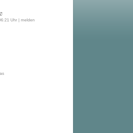
e
06:21 Uhr |
melden
ias