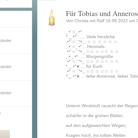
Für Tobias und Anneros
Von Christa mit Ralf 16.09.2022 um 
¸.•´☆¸.•*
*.¸¸.•*¨`......Viele herzliche
nbänder
.•*´☆¨`*•.¸..☆ ☆ ☆ ☆ ☆ ☆
¸.•´☆¸.•*….Himmels-
.•*´☆¨`*•.¸.☆☆ ☆ ☆☆ ☆ ☆
¸.•´¸.•*.......Morgengrüße
.•*´☆¨`*•.¸.☆☆ ☆ ☆☆ ☆ ☆
*.¸¸.•*★.....für Euch
nbänder
.•*´☆¨`*•.¸.☆☆ ☆ ☆☆ ☆ ☆
*.¸¸.•*★ ....liebe Annerose, lieber Tob
nbänder
Unterm Windstoß rauscht der Regen
n
schärfer in die grünen Blätter;
auf den aufgeweichten Wegen,
Kragen hoch, ins tollste Wetter