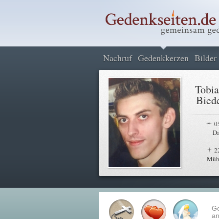
Nachruf
Gedenkkerzen
Bilder
Tobia
Bied
0
Da
2
Mühl
G
an