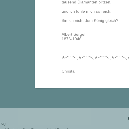
tausend Diamanten blitzen,
und ich fühle mich so reich:
Bin ich nicht dem König gleich?
Albert Sergel
1876-1946
★•*´¨`*•.¸★•*´¨`*•.¸★•*´¨`*•.¸★•*´¨`*•.
Christa
FAQ