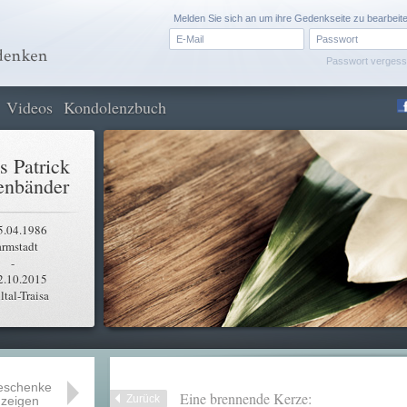
Melden Sie sich an um ihre Gedenkseite zu bearbeit
Passwort verges
Videos
Kondolenzbuch
s Patrick
enbänder
5.04.1986
rmstadt
-
2.10.2015
tal-Traisa
eschenke
Eine brennende Kerze:
Zurück
zeigen