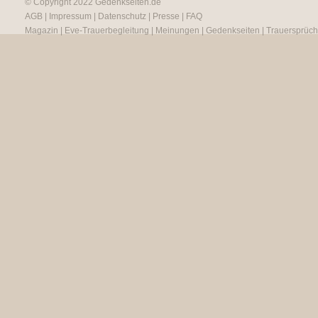
© Copyright 2022
Gedenkseiten.de
AGB
|
Impressum
|
Datenschutz
|
Presse
|
FAQ
Magazin
|
Eve-Trauerbegleitung
|
Meinungen
|
Gedenkseiten
|
Trauersprüc