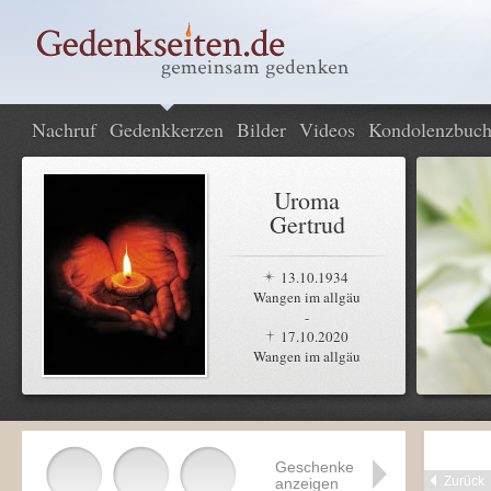
Nachruf
Gedenkkerzen
Bilder
Videos
Kondolenzbuc
Uroma
Gertrud
13.10.1934
Wangen im allgäu
-
17.10.2020
Wangen im allgäu
Geschenke
Zurück
anzeigen