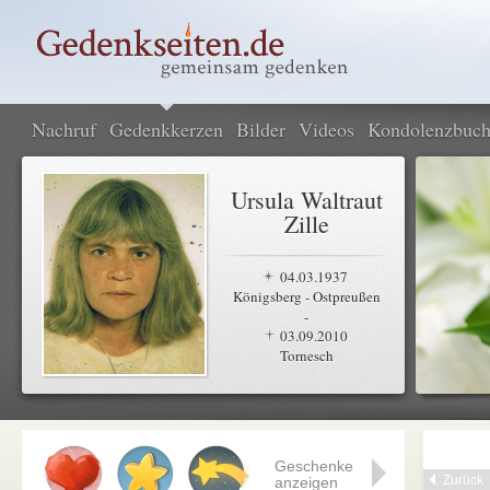
Nachruf
Gedenkkerzen
Bilder
Videos
Kondolenzbuc
Ursula Waltraut
Zille
04.03.1937
Königsberg - Ostpreußen
-
03.09.2010
Tornesch
Geschenke
Zurück
anzeigen