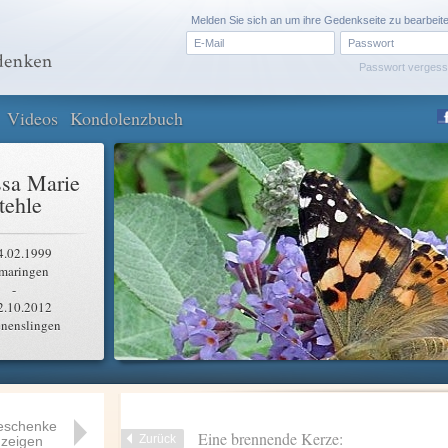
Melden Sie sich an um ihre Gedenkseite zu bearbeit
Passwort verges
Videos
Kondolenzbuch
sa Marie
tehle
4.02.1999
maringen
-
2.10.2012
nenslingen
eschenke
Eine brennende Kerze:
Zurück
zeigen