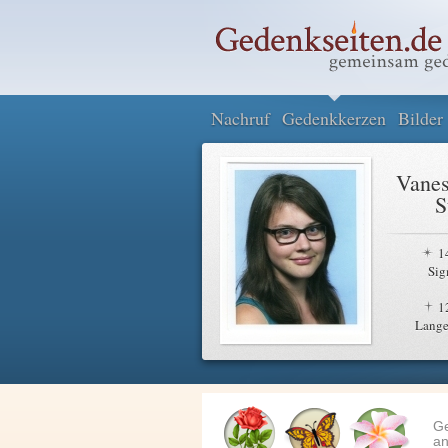
Nachruf
Gedenkkerzen
Bilder
Vanes
S
1
Sig
1
Lange
G
an