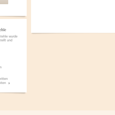
ehle
Stehle wurde
tellt und
n
ritten
iten