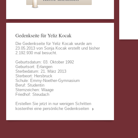
Gedenkseite für Yeliz Kocak
Die Gedenkseite für Yeliz Kocak wurde am
23.05.2013 von
Sonja Kocak
erstellt und bisher
2.192.930 mal besucht.
Geburtsdatum: 03. Oktober 1992
Geburtsort: Erlangen
Sterbedatum: 21. März 2013
Sterbeort: Hersbruck
Schule: Emmy-Noether-Gymnasium
Beruf: Studentin
Sternzeichen: Waage
Friedhof: Steudach
Erstellen Sie jetzt in nur wenigen Schritten
kostenfrei eine persönliche Gedenkseiten