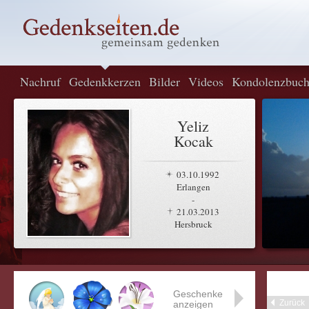
Nachruf
Gedenkkerzen
Bilder
Videos
Kondolenzbuc
Yeliz
Kocak
03.10.1992
Erlangen
-
21.03.2013
Hersbruck
Geschenke
Zurück
anzeigen