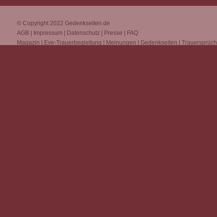
© Copyright 2022
Gedenkseiten.de
AGB
|
Impressum
|
Datenschutz
|
Presse
|
FAQ
Magazin
|
Eve-Trauerbegleitung
|
Meinungen
|
Gedenkseiten
|
Trauersprüc