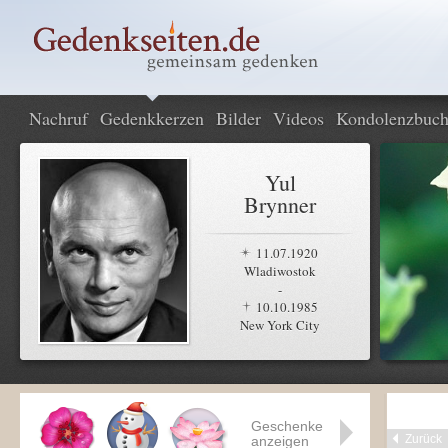
Nachruf
Gedenkkerzen
Bilder
Videos
Kondolenzbuc
Yul
Brynner
11.07.1920
Wladiwostok
-
10.10.1985
New York City
Geschenke
Zurück
anzeigen