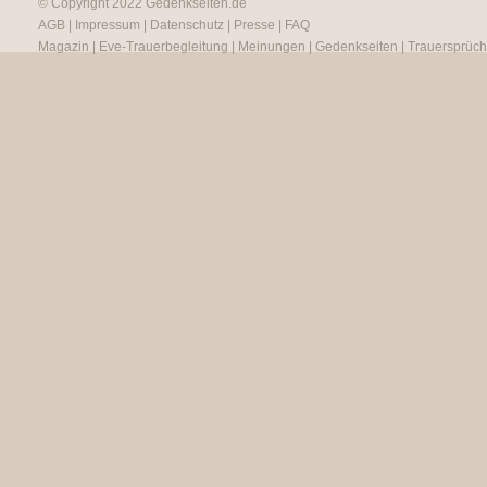
© Copyright 2022
Gedenkseiten.de
AGB
|
Impressum
|
Datenschutz
|
Presse
|
FAQ
Magazin
|
Eve-Trauerbegleitung
|
Meinungen
|
Gedenkseiten
|
Trauersprüc