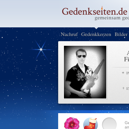
Nachruf
Gedenkkerzen
Bilder
F
1
1
G
an