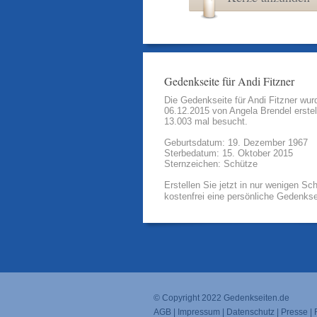
Gedenkseite für Andi Fitzner
Die Gedenkseite für Andi Fitzner wu
06.12.2015 von
Angela Brendel
erstel
13.003 mal besucht.
Geburtsdatum: 19. Dezember 1967
Sterbedatum: 15. Oktober 2015
Sternzeichen: Schütze
Erstellen Sie jetzt in nur wenigen Sch
kostenfrei eine persönliche Gedenkse
© Copyright 2022
Gedenkseiten.de
AGB
|
Impressum
|
Datenschutz
|
Presse
|