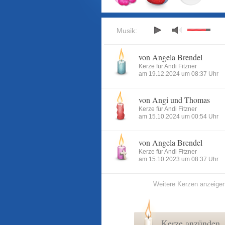
Musik:
von Angela Brendel
Kerze für Andi Fitzner
am 19.12.2024 um 08:37 Uhr
von Angi und Thomas
Kerze für Andi Fitzner
am 15.10.2024 um 00:54 Uhr
von Angela Brendel
Kerze für Andi Fitzner
am 15.10.2023 um 08:37 Uhr
Weitere Kerzen anzeige
Kerze anzünden