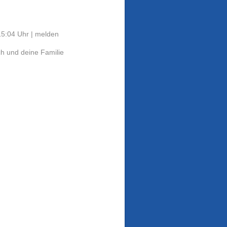
5:04 Uhr |
melden
ch und deine Familie