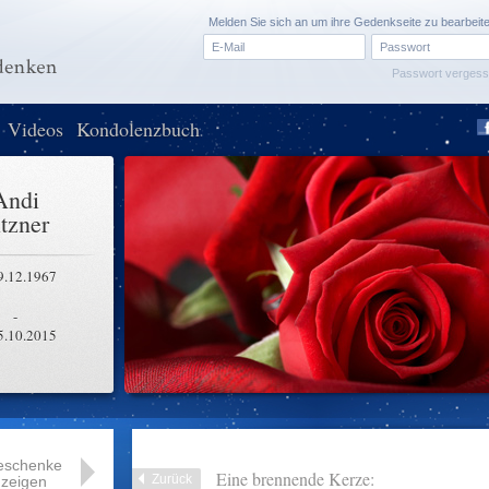
Melden Sie sich an um ihre Gedenkseite zu bearbeit
Passwort verges
Videos
Kondolenzbuch
Andi
itzner
9.12.1967
-
5.10.2015
eschenke
Eine brennende Kerze:
Zurück
zeigen