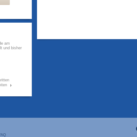
rde am
lt und bisher
ritten
iten
FAQ