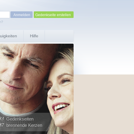
Gedenkseite erstellen
n?
uigkeiten
Hilfe
33
Gedenkseiten
87
brennende Kerzen