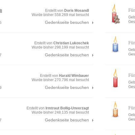
Fü
l
Erstellt von
Doris Mosandl
Wurde bisher 558.269 mal besucht
Geb
Ges
Gedenkseite besuchen
5
Fü
Erstellt von
Christian Lukoschek
Wurde bisher 298.199 mal besucht
Geb
Ges
Gedenkseite besuchen
7
Fü
Erstellt von
Harald Wimbauer
Wurde bisher 270.796 mal besucht
Geb
Ges
Gedenkseite besuchen
9
Fü
Erstellt von
Irmtraut Bollig-Unverzagt
Wurde bisher 248.135 mal besucht
Geb
Ges
Gedenkseite besuchen
7