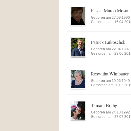
Pascal Marco Mosand
Geboren am 27.09.1996
Gestorben am 16.04.201
Patrick Lukoschek
Geboren am 22.04.1997
Gestorben am 23.06.201
Roswitha Wimbauer
Geboren am 19.06.1949
Gestorben am 20.03.201
Tamara Bollig
Geboren am 24.10.1992
Gestorben am 27.07.201