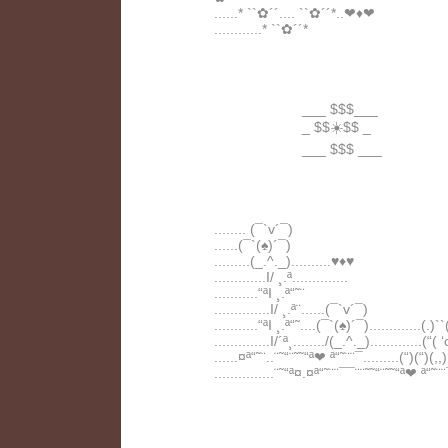
......* ``✿´´.... ``✿´´*..❤♦️❤
............* ``✿´´*
___ $$$___
_ $$☀️$$ _
___ $$$ ___
........ (¯`v´¯)
......(¯`(♠️)´¯)
.........(_.^._)..........♥♦️♥
.............I/ ¸.ª..............
...........“ªI ¸.ª“˜¨
..............I/ ¸.ª¨......(¯`v´¯)
...........“ªI ¸.ª“˜....(¯`(♠️)´¯).............(.)``
..............I/´ª¸......../(_.^._).............(“( ‘
......¤ª“˜¨..¨˜“¨˜˜“ª❤ ª“˜¨¨¯.........(“)(“)(,,)
...............¨˜“ª¤.¤ª“˜¨¨¯¯¨¨˜˜“¨˜˜“ª❤ ª“˜¨¨