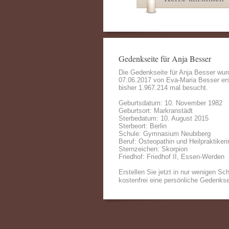
Gedenkseite für Anja Besser
Die Gedenkseite für Anja Besser wu
07.06.2017 von
Eva-Maria Besser
ers
bisher 1.967.214 mal besucht.
Geburtsdatum: 10. November 1982
Geburtsort: Markranstädt
Sterbedatum: 10. August 2015
Sterbeort: Berlin
Schule: Gymnasium Neubiberg
Beruf: Osteopathin und Heilpraktikeri
Sternzeichen: Skorpion
Friedhof: Friedhof II, Essen-Werden
Erstellen Sie jetzt in nur wenigen Sch
kostenfrei eine persönliche Gedenkse