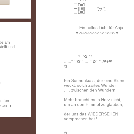
─╒▄╕
─ ||■|| *̩̩̥͙·̩̩̥♦️.*̩̩̥͙
─╘▀╛
Ein helles Licht für Anja.
♠️ ᨒᨒᨒᨒᨒᨒᨒ ♠️
rde am
tellt und
............* ``✿´´*
......* ``✿´´.... ``✿´´*..❤♦️❤
✿
Ein Sonnenkuss, der eine Blume
n
weckt, solch zartes Wunder
. . . zwischen den Wundern.
Mehr braucht mein Herz nicht,
ritten
um an den Himmel zu glauben,
iten
der uns das WIEDERSEHEN
versprochen hat.!
✿