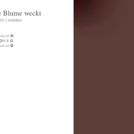
e Blume weckt
hr |
melden
ᨒᨒᨒ✿
#✿# # ✿
ᨒᨒᨒ✿