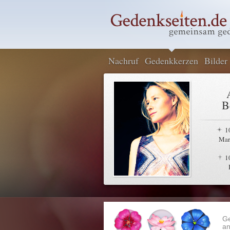
Nachruf
Gedenkkerzen
Bilder
B
1
Mar
1
G
an