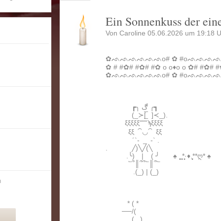
Ein Sonnenkuss der ein
Von Caroline 05.06.2026 um 19:18 U
⠀⠀⠀⠀
✿ᨒᨒᨒᨒᨒᨒo# ✿ #oᨒᨒᨒ
✿ # #✿# #✿# #✿ o o♦️o o ✿# #✿# 
✿ᨒᨒᨒᨒᨒᨒo# ✿ #oᨒᨒᨒ
┏╮ ڰ ╭┓
(_≻[ ̲̅ ]≺_).
ξξξξξ"""ϡξξξξ
ξξ ⁀◡⁀ ξξ
´`- _ -` .
. ╱)╲╱(╲
.╰) | ( ╯ ♠️ ̩̥̩̥*̩̩̥͙·̩̩̥♦️.*̩̩̥͙*ღ* ♠️
՟՞║՞՞՟║՞՟
.(_) | (_)
n
* ( *
──/(
__ ( , )