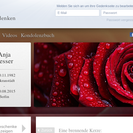
Melden Sie sich an um ihre Gedenkseite zu bearbeit
Passwort verges
Videos
Kondolenzbuch
Anja
esser
0.11.1982
kranstädt
-
0.08.2015
Berlin
eschenke
Eine brennende Kerze:
Zurück
zeigen