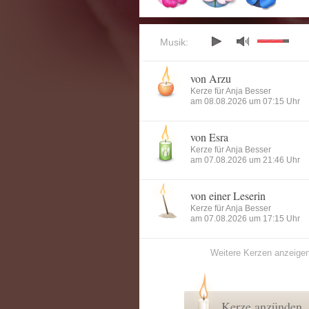
Musik:
von Arzu
Kerze für Anja Besser
am 08.08.2026 um 07:15 Uhr
von Esra
Kerze für Anja Besser
am 07.08.2026 um 21:46 Uhr
von einer Leserin
Kerze für Anja Besser
am 07.08.2026 um 17:15 Uhr
Weitere Kerzen anzeige
Kerze anzünden