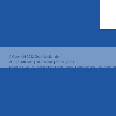
© Copyright 2022
Gedenkseiten.de
AGB
|
Impressum
|
Datenschutz
|
Presse
|
FAQ
Magazin
|
Eve-Trauerbegleitung
|
Meinungen
|
Gedenkseiten
|
Trauersprüc