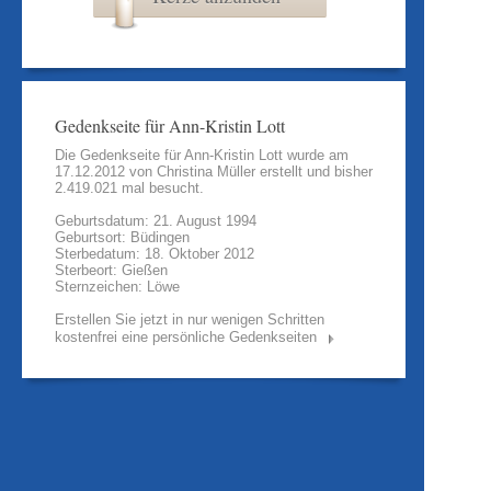
Gedenkseite für Ann-Kristin Lott
Die Gedenkseite für Ann-Kristin Lott wurde am
17.12.2012 von
Christina Müller
erstellt und bisher
2.419.021 mal besucht.
Geburtsdatum: 21. August 1994
Geburtsort: Büdingen
Sterbedatum: 18. Oktober 2012
Sterbeort: Gießen
Sternzeichen: Löwe
Erstellen Sie jetzt in nur wenigen Schritten
kostenfrei eine persönliche Gedenkseiten