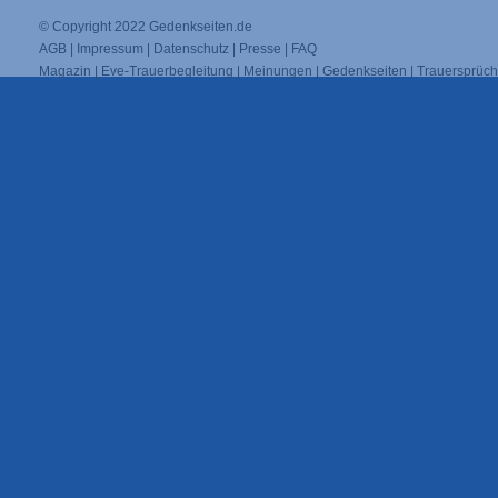
© Copyright 2022
Gedenkseiten.de
AGB
|
Impressum
|
Datenschutz
|
Presse
|
FAQ
Magazin
|
Eve-Trauerbegleitung
|
Meinungen
|
Gedenkseiten
|
Trauersprüc