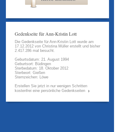
Gedenkseite für Ann-Kristin Lott
Die Gedenkseite für Ann-Kristin Lott wurde am
17.12.2012 von
Christina Müller
erstellt und bisher
2.417.286 mal besucht.
Geburtsdatum: 21. August 1994
Geburtsort: Büdingen
Sterbedatum: 18. Oktober 2012
Sterbeort: Gießen
Sternzeichen: Löwe
Erstellen Sie jetzt in nur wenigen Schritten
kostenfrei eine persönliche Gedenkseiten