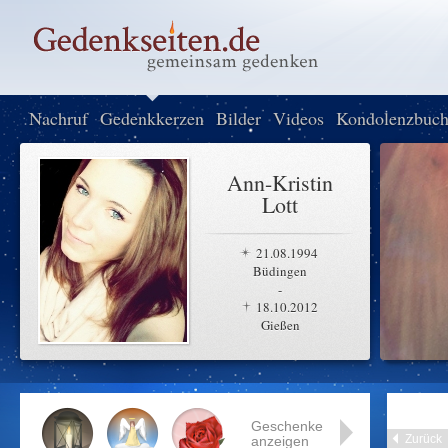
Nachruf
Gedenkkerzen
Bilder
Videos
Kondolenzbuc
Ann-Kristin
Lott
21.08.1994
Büdingen
-
18.10.2012
Gießen
Geschenke
Zurück
anzeigen