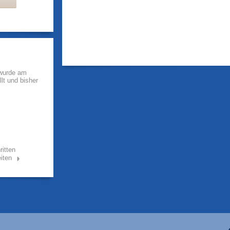
 wurde am
llt und bisher
ritten
iten