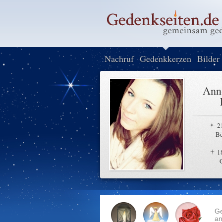
Nachruf
Gedenkkerzen
Bilder
Ann-
2
B
1
G
an