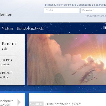
Melden Sie sich an um ihre Gedenkseite zu bearbeit
Passwort verges
Videos
Kondolenzbuch
Kristin
Lott
1.08.1994
üdingen
-
8.10.2012
Gießen
eschenke
Eine brennende Kerze:
Zurück
zeigen