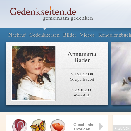
Nachruf
Gedenkkerzen
Bilder
Videos
Kondolenzbuc
Annamaria
Bader
15.12.2000
Oberpullendorf
-
29.01.2007
Wien AKH
Geschenke
Zurück
anzeigen