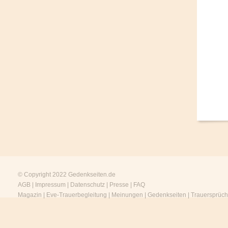
© Copyright 2022
Gedenkseiten.de
AGB
|
Impressum
|
Datenschutz
|
Presse
|
FAQ
Magazin
|
Eve-Trauerbegleitung
|
Meinungen
|
Gedenkseiten
|
Trauersprüc